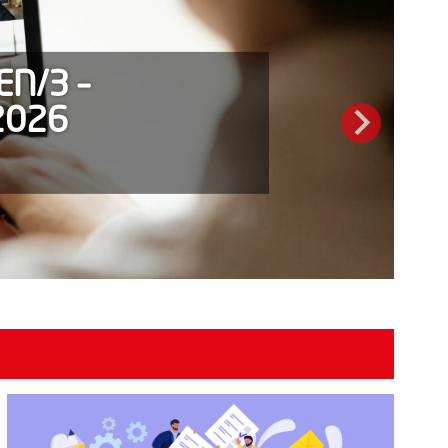
N/3 –
2026