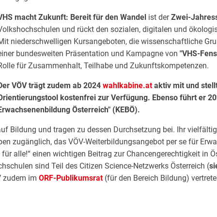
VHS macht Zukunft: Bereit für den Wandel
ist der
Zwei-Jahres
Volkshochschulen und rückt den sozialen, digitalen und ökologi
Mit niederschwelligen Kursangeboten, die wissenschaftliche Gr
einer bundesweiten Präsentation und Kampagne von
"VHS-Fens
Rolle für Zusammenhalt, Teilhabe und Zukunftskompetenzen.
Der VÖV trägt zudem ab 2024
wahlkabine.at
aktiv mit und stell
Orientierungstool kostenfrei zur Verfügung. Ebenso führt er 2
Erwachsenenbildung Österreich" (KEBÖ).
uf Bildung und tragen zu dessen Durchsetzung bei. Ihr vielfält
ppen zugänglich, das VÖV-Weiterbildungsangebot per se für Erwa
für alle!“ einen wichtigen Beitrag zur Chancengerechtigkeit in 
hschulen sind Teil des Citizen Science-Netzwerks Österreich (
s
ÖV zudem im
ORF-Publikumsrat
(für den Bereich Bildung) vertrete