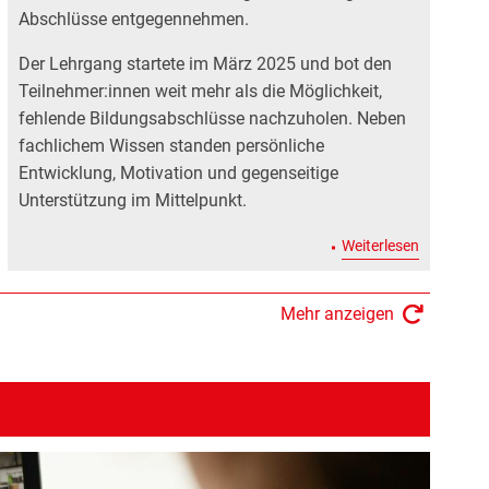
Abschlüsse entgegennehmen.
erichtet über den Pflichtschulabschluss an der VHS Kärnten
Der Lehrgang startete im März 2025 und bot den
Teilnehmer:innen weit mehr als die Möglichkeit,
fehlende Bildungsabschlüsse nachzuholen. Neben
fachlichem Wissen standen persönliche
 Zum 70. Geburtstag von Gerhard Bisovsky
Entwicklung, Motivation und gegenseitige
Unterstützung im Mittelpunkt.
: Pflichts
Weiterlesen
Mehr anzeigen