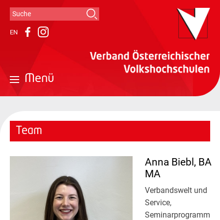
Suche
Suchformular
EN
Instagram
Facebook
Menü
Team
Anna Biebl, BA
MA
Verbandswelt und
Service,
Seminarprogramm