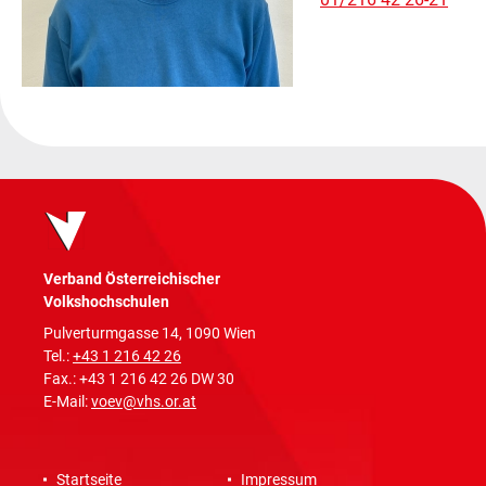
Verband Österreichischer
Volkshochschulen
Pulverturmgasse 14, 1090 Wien
Tel.:
+43 1 216 42 26
Fax.: +43 1 216 42 26 DW 30
E-Mail:
voev@vhs.or.at
Startseite
Impressum