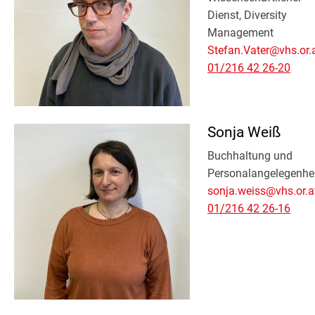
Dienst, Diversity
Management
Stefan.Vater@vhs.or.
01/216 42 26-20
Sonja Weiß
Buchhaltung und
Personalangelegenhe
sonja.weiss@vhs.or.a
01/216 42 26-16