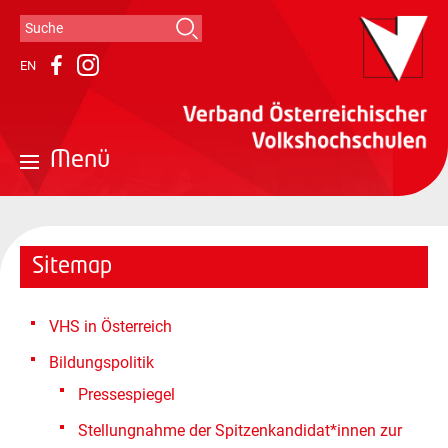
Suche
Suchformular
EN
Instagram
Facebook
Menü
Sitemap
VHS in Österreich
Bildungspolitik
Pressespiegel
Stellungnahme der Spitzenkandidat*innen zur