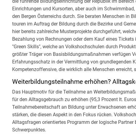
die führende Bildungseinrichtung der Republik im Bereich
Einrichtungen und Kursorten, aber auch im Schwimmbad, in
den Bergen Österreichs durch. Sie beraten Menschen in B
touren im Auftrag der Bildung durch die Bezirke und Geme
hier bereits zahlreiche Musterprojekte durchgeführt, welc
Bezahlung von Rechnungen oder dem Kauf eines Tickets im 
"Green Skills", welche an Volkshochschulen durch Produkte
größter Träger von Basisbildungsmaßnahmen verfügen 
Erfahrungsschatz in der Vermittlung von grundlegenden K
Kompetenzoffensive, die wirklich alle Menschen erreicht, 
Weiterbildungsteilnahme erhöhen? Alltags
Das Hauptmotiv für die Teilnahme an Weiterbildungsmaßn
für den Alltagsgebrauch zu erhöhen (95,3 Prozent lt. Euro
Teilnahmebereitschaft an Bildung unter Erwachsenen erh
stärken, die diesen Aspekt in den Fokus rücken. Volkshoch
Alltagsfragen orientiertes Programm der logische Partner
Schwerpunktes.