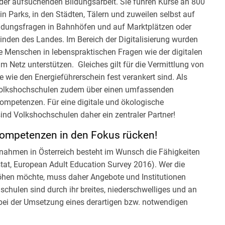
 der aufsuchenden Bildungsarbeit. Sie führen Kurse an 800
 Parks, in den Städten, Tälern und zuweilen selbst auf
ildungsfragen in Bahnhöfen und auf Marktplätzen oder
inden des Landes. Im Bereich der Digitalisierung wurden
he Menschen in lebenspraktischen Fragen wie der digitalen
Netz unterstützen. Gleiches gilt für die Vermittlung von
 wie den Energieführerschein fest verankert sind. Als
Volkshochschulen zudem über einen umfassenden
ompetenzen. Für eine digitale und ökologische
sind Volkshochschulen daher ein zentraler Partner!
kompetenzen in den Fokus rücken!
ahmen in Österreich besteht im Wunsch die Fähigkeiten
stat, European Adult Education Survey 2016). Wer die
öhen möchte, muss daher Angebote und Institutionen
schulen sind durch ihr breites, niederschwelliges und an
 bei der Umsetzung eines derartigen bzw. notwendigen