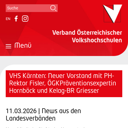
Suche
Suchformular
EN
Instagram
Facebook
Menü
VHS Kärnten: Neuer Vorstand mit PH-
Rektor Fisler, ÖGKPräventionsexpertin
Hornböck und Kelag-BR Griesser
11.03.2026
| News aus den
Landesverbänden