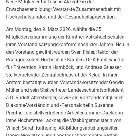
Neue Mitglieder für frische Akzente in der
Erwachsenenbildung: Verstärkte Zusammenarbeit mit
Hochschulstandort und der Gesundheitsprävention.
Am Montag, den 9. März 2026, wählte die 35.
Mitgliederversammlung der Kärntner Volkshochschulen
ihren Vorstand satzungskonform nach vier Jahren. Neu in
den Vorstand gewählt wurden Sven Fisler, Rektor der
Pädagogischen Hochschule Kärnten, ÖGK-Fachexpertin
für Prävention, Katrin Hornböck, und Andreas Griesser,
stellvertretender Zentralbetriebsrat der Kelag. In ihren
Ämtern bestätigt wurden Vorstandsvorsitzender Gerwin
Müller und sein Stellvertreter Landesschulratspräsident
a.D. Rudolf Altersberger, sowie als Vorstandsmitglieder
Diakonie-Vorständin und -Personalchefin Susanne
Prentner, die stellvertretende Arbeiterkammer-Direktorin
Irene Hochstetter-Lackner, die Vizebürgermeisterin von
Villach Sarah Katholnig, AK-Bildungsabteilungsleiter
Daniel Weidlitsch und Landtagsabgeordneter Stefan