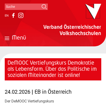
Suche
Suchformular
EN
Instagram
Facebook
Menü
DeMOOC Vertiefungskurs Demokratie
als Lebensform. Über das Politische im
sozialen Miteinander ist online!
24.02.2026
| EB in Österreich
Der DeMOOC Vertiefungskurs